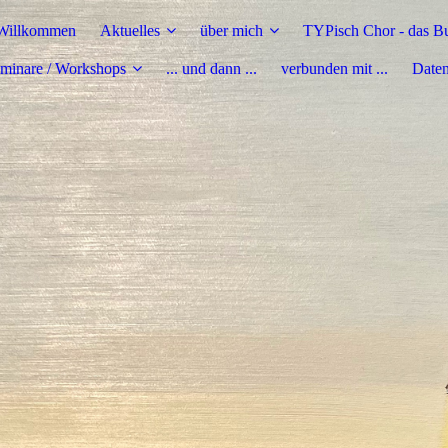
Willkommen
Aktuelles
über mich
TYPisch Chor - das B
minare / Workshops
... und dann ...
verbunden mit ...
Daten